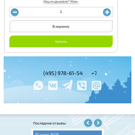
Нашли дешевле? Жми.
В корзину
Купить
+7 (495) 978-61-54
+7 (800) 100-
+7 (495) 143-
Последние отзывы:
31 июля 2026
06 августа 202