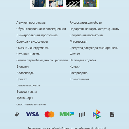
Лыжная программа
Аксессуары для обуви
Обувь спортивная и повседневная
Подарочные карты и сертификаты
Лыжероллерная программа
Спортивная косметика
Одежда и аксессуары
Мастерская
Смазки и инструменты
Средства для ухода за снаряжением
Оптика и шлемы
Фитнес
Сумки, термобаки, чехлы, рюкзаки
Палки для ходьбы
Биатлон
Коньки
Велосипеды
Распродажа
Прокат
Комиссионка
Велоаксессуары
Велозапчасти
Тренажеры
Спортивное питание
Информация на сайте
Н
Е
я
в
л
я
е
т
с
я
публичной офертой