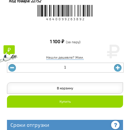
Код товара:
22752
4640099263892
1 100 ₽
(за пару)
₽
₽
Нашли дешевле? Жми.
В корзину
Купить
Сроки отгрузки