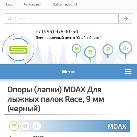
Вход
Регистрация
Забыли пароль?
+7 (495) 978-61-54
+7 (800) 1
+7 (495) 1
экипировочный центр "Спайн-Спорт"
Меню
Опоры (лапки) MOAX Для
лыжных палок Race, 9 мм
(черный)
MOAX