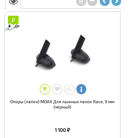
₽
₽
Опоры (лапки) MOAX Для лыжных палок Race, 9 мм
(черный)
1 100 ₽