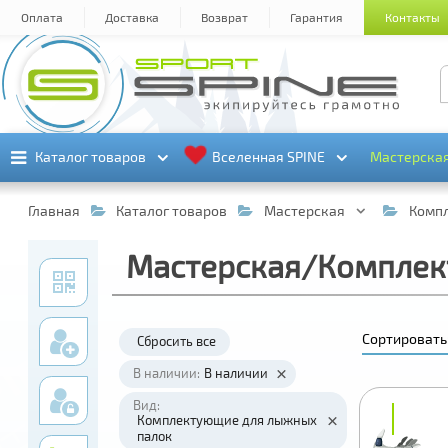
Оплата
Доставка
Возврат
Гарантия
Контакты
Каталог товаров
Каталог товаров
Вселенная SPINE
Вселенная SPINE
Мастерска
Мастерска
Главная
Каталог товаров
Мастерская
Комп
Мастерская/Комплек
Сортировать
Сбросить все
В наличии:
В наличии
Вид:
₽
₽
Комплектующие для лыжных
палок