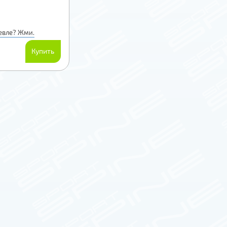
евле? Жми.
Купить