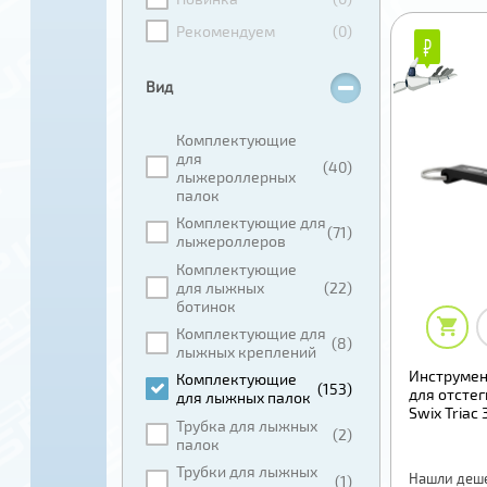
Рекомендуем
(0)
₽
₽
Вид
Комплектующие
для
(40)
лыжероллерных
палок
Комплектующие для
(71)
лыжероллеров
Комплектующие
для лыжных
(22)
ботинок
Комплектующие для
(8)
лыжных креплений
Инструмен
Комплектующие
(153)
для отсте
для лыжных палок
Swix Triac 
Трубка для лыжных
(2)
палок
Трубки для лыжных
Нашли деш
(1)