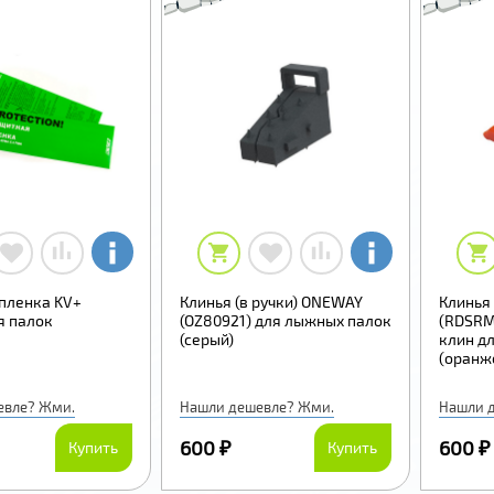
пленка KV+
Клинья (в ручки) ONEWAY
Клинья 
я палок
(OZ80921) для лыжных палок
(RDSRM
(серый)
клин дл
(оранж
евле? Жми.
Нашли дешевле? Жми.
Нашли 
600 ₽
600 ₽
Купить
Купить