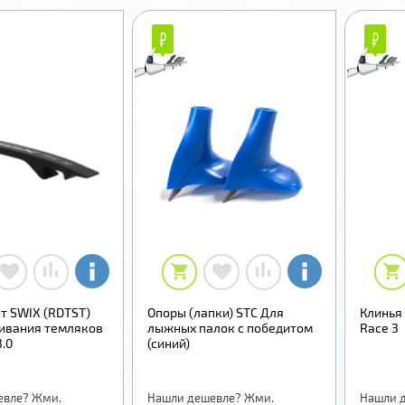
₽
₽
₽
₽
т SWIX (RDTST)
Опоры (лапки) STC Для
Клинья 
гивания темляков
лыжных палок с победитом
Race 3
3.0
(синий)
евле? Жми.
Нашли дешевле? Жми.
Нашли 