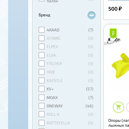
палок
500 ₽
Бренд
4KAAD
(7)
₽
₽
ATOMIC
(0)
ELPEX
(0)
ELVA
(0)
FISCHER
(0)
HIDE
(0)
KAESTLE
(0)
KV+
(57)
MOAX
(7)
ONEWAY
(46)
ROLL`X
(0)
Опоры (лап
ROTTEFELLA
(0)
лыжных па