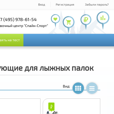
Вход
Регистрация
Забыли пароль?
7 (495) 143-73-73
+7 (495) 978-61-54
+7 (800) 100-19-72
овочный центр "Спайн-Спорт"
зять на тест
зять на тест
ующие для лыжных палок
Вид:
₽
₽