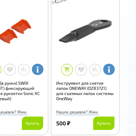
(в ручки) SWIX
Инструмент для снятия
T) фиксирующий
лапок ONEWAY (OZ83721)
я рукоятки Sonic XC
для съемных лапок системы
евый)
OneWay
дешевле? Жми.
Нашли дешевле? Жми.
500 ₽
Купить
Купить