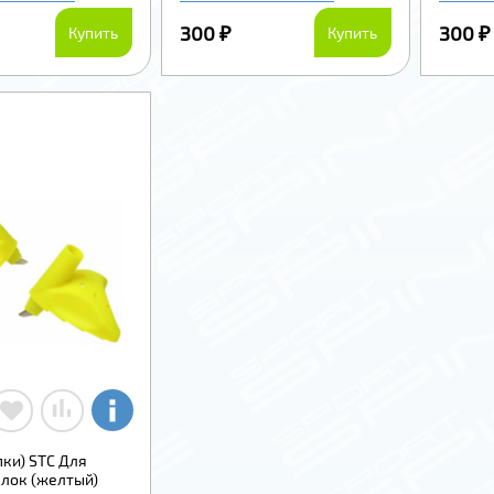
300 ₽
300 ₽
Купить
Купить
ки) STC Для
лок (желтый)