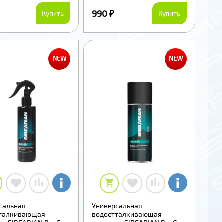
990 ₽
Купить
Купить
NEW
NEW
сальная
Универсальная
талкивающая
водоотталкивающая