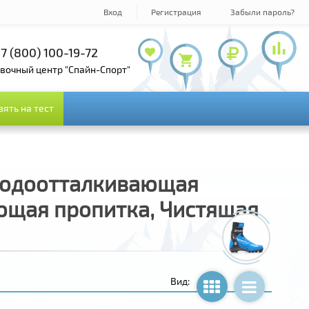
Вход
Регистрация
Забыли пароль?
7 (800) 100-19-72
+7 (495) 143-73-73
овочный центр "Спайн-Спорт"
зять на тест
зять на тест
Водоотталкивающая
ющая пропитка, Чистящая
Вид: