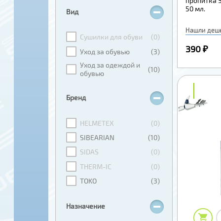
пропитка S
50 мл.
Вид
Нашли деш
Сушилки для обуви
(0)
390 ₽
Уход за обувью
(3)
Уход за одеждой и
(10)
обувью
₽
₽
Бренд
HELMETEX
(0)
SIBEARIAN
(10)
SIDAS
(0)
THERM-IC
(0)
TOKO
(3)
Назначение