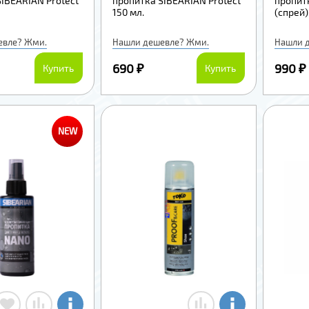
IBEARIAN Protect
пропитка SIBEARIAN Protect
пропит
150 мл.
(спрей)
евле? Жми.
Нашли дешевле? Жми.
Нашли 
690 ₽
990 ₽
Купить
Купить
NEW