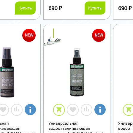
690 ₽
690 ₽
Купить
Купить
₽
₽
NEW
NEW
ьная
Универсальная
Универ
лкивающая
водоотталкивающая
водоот