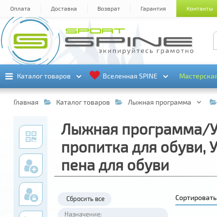
Оплата
Доставка
Возврат
Гарантия
Контакты
Каталог товаров
Каталог товаров
Вселенная SPINE
Вселенная SPINE
Мастерска
Мастерска
Главная
Каталог товаров
Лыжная программа
Лыжная программа/У
пропитка для обуви,
пена для обуви
Сортировать
Сбросить все
Назначение: