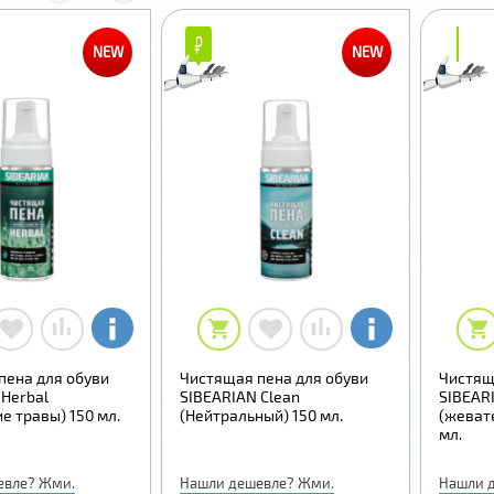
₽
₽
₽
₽
NEW
NEW
пена для обуви
Чистящая пена для обуви
Чистящ
 Herbal
SIBEARIAN Clean
SIBEAR
е травы) 150 мл.
(Нейтральный) 150 мл.
(жеват
мл.
евле? Жми.
Нашли дешевле? Жми.
Нашли 