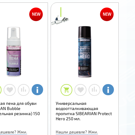
₽
₽
NEW
NEW
ая пена для обуви
Универсальная
IAN Bubble
водоотталкивающая
ельная резинка) 150
пропитка SIBEARIAN Protect
Hero 250 мл.
дешевле? Жми.
Нашли дешевле? Жми.