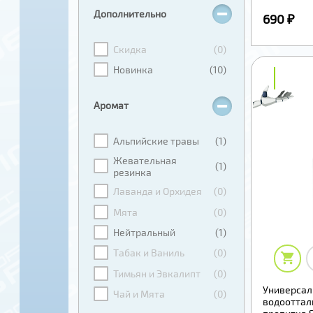
Дополнительно
690 ₽
Скидка
(0)
Новинка
(10)
₽
₽
Аромат
Альпийские травы
(1)
Жевательная
(1)
резинка
Лаванда и Орхидея
(0)
Мята
(0)
Нейтральный
(1)
Табак и Ваниль
(0)
Тимьян и Эвкалипт
(0)
Универсал
Чай и Мята
(0)
водоотта