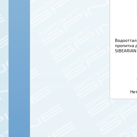
Водоотта
пропитка 
SIBEARIAN 
Нет