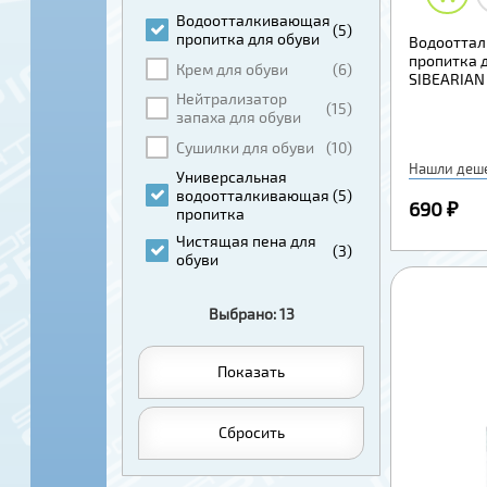
Водоотталкивающая
(5)
пропитка для обуви
Водоотта
пропитка 
Крем для обуви
(6)
SIBEARIAN 
Нейтрализатор
(15)
запаха для обуви
Сушилки для обуви
(10)
Нашли деш
Универсальная
водоотталкивающая
(5)
690 ₽
пропитка
Чистящая пена для
(3)
обуви
Выбрано: 13
Показать
Сбросить