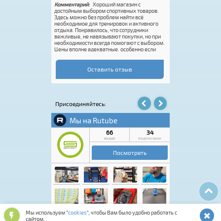
Комментарий:
Хороший магазин с
Комментарий:
Conc
тичный с
достойным выбором спортивных товаров.
Pro. Купил онлайн 
E всегда на высоте.
Здесь можно без проблем найти всё
ботинки Spine для
необходимое для тренировок и активного
давности. Огромный
отдыха. Понравилось, что сотрудники
Это супер. Единств
вежливые, не навязывают покупки, но при
размерная сетка.
необходимости всегда помогают с выбором.
половинки или доб
Цены вполне адекватные, особенно если
это делает Rossign
попасть на акцию. Покупку оформили
вас реально классн
быстро, впечатления от посещения остались
только положительные. Если нужен
Оставить отзыв
качественный спортивный инвентарь или
экипировка, этот магазин точно стоит
посетить.
Присоединяйтесь:
Мы используем "
cookies
", чтобы Вам было удобно работать с
сайтом.