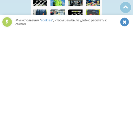
Мы используем "
cookies
", чтобы Вам было удобно работать с
сайтом.
Лыжная программа
Аксессуары для обуви
Обувь спортивная и повседневная
Подарочные карты и сертификаты
Лыжероллерная программа
Спортивная косметика
Одежда и аксессуары
Мастерская
Смазки и инструменты
Средства для ухода за снаряжением
Оптика и шлемы
Фитнес
Сумки, термобаки, чехлы, рюкзаки
Палки для ходьбы
Биатлон
Коньки
Велосипеды
Распродажа
Прокат
Комиссионка
Велоаксессуары
Велозапчасти
Тренажеры
Спортивное питание