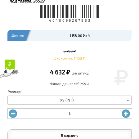
Код товара:
26529
4640099267883
Долями
1 158.00 ₽ x 4
5 790 ₽
Экономия: 1 158 ₽
₽
₽
4 632 ₽
(за штуку)
Нашли дешевле? Жми.
Размер:
XS (INT)
В корзину