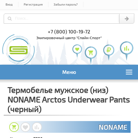
Вход
Регистрация
Забыли пароль?
) 978-61-54
+7 (800) 100-19-72
+7 (495) 1
экипировочный центр "Спайн-Спорт"
Меню
Термобелье мужское (низ)
NONAME Arctos Underwear Pants
(черный)
NONAME