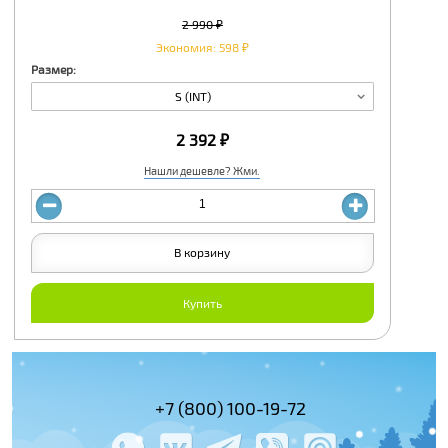
2 990 ₽
Экономия: 598 ₽
Размер:
S (INT)
2 392 ₽
Нашли дешевле? Жми.
В корзину
Купить
(495) 978-61-54
+7 (800) 100-19-72
+7 (495) 143-