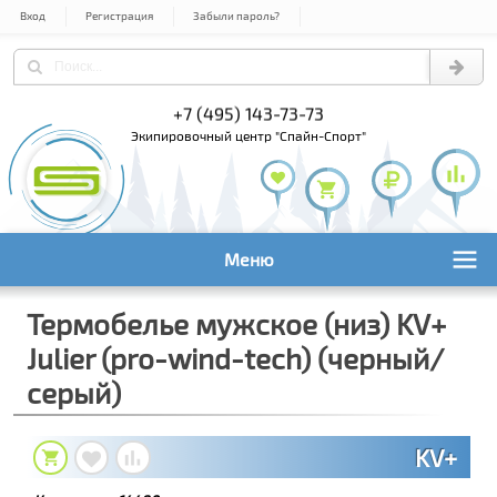
Вход
Регистрация
Забыли пароль?
+7 (495) 143-73-73
+7 (495) 9
+7 (800) 1
экипировочный центр "Спайн-Спорт"
Меню
Термобелье мужское (низ) KV+
Julier (pro-wind-tech) (черный/
серый)
KV+