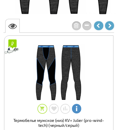
₽
₽
Термобелье мужское (низ) KV+ Julier (pro-wind-
tech) (черный/серый)