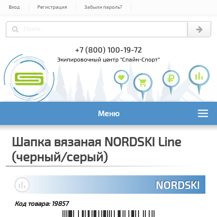
Вход
Регистрация
Забыли пароль?
) 978-61-54
+7 (800) 100-19-72
+7 (495) 1
экипировочный центр "Спайн-Спорт"
Меню
Шапка вязаная NORDSKI Line
(черный/серый)
NORDSKI
Код товара:
19857