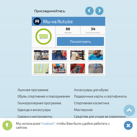
посетить.
Присоединяйтесь:
Лыжная программа
Аксессуары для обуви
Обувь спортивная и повседневная
Подарочные карты и сертификаты
Лыжероллерная программа
Спортивная косметика
Одежда и аксессуары
Мастерская
Смазки и инструменты
Средства для ухода за снаряжением
Оптика и шлемы
Фитнес
Мы используем "
cookies
", чтобы Вам было удобно работать с
сайтом.
Сумки, термобаки, чехлы, рюкзаки
Палки для ходьбы
Биатлон
Коньки