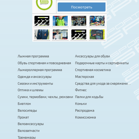
Лыжная программа
Аксессуары для обуви
Обувь спортивная и повседневная
Подарочные карты и сертификаты
Лыжероллерная программа
Спортивная косметика
Одежда и аксессуары
Мастерская
Смазки и инструменты
Средства для ухода за снаряжением
Оптика и шлемы
Фитнес
Сумки, термобаки, чехлы, рюкзаки
Палки для ходьбы
Биатлон
Коньки
Велосипеды
Распродажа
Прокат
Комиссионка
Велоаксессуары
Велозапчасти
Тренажеры