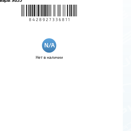
8428927336811
Нет в наличии