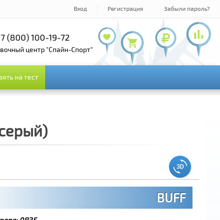
Вход
Регистрация
Забыли пароль?
7 (495) 978-61-54
+7 (800) 100-19-72
+7 (495) 143-73-73
овочный центр "Спайн-Спорт"
зять на тест
зять на тест
(серый)
BUFF
вара:
9835