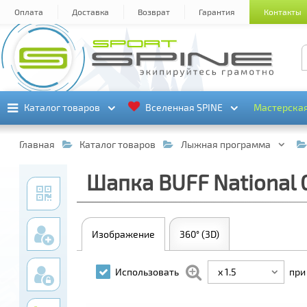
Оплата
Доставка
Возврат
Гарантия
Контакты
Каталог товаров
Каталог товаров
Вселенная SPINE
Вселенная SPINE
Мастерска
Мастерска
Главная
Каталог товаров
Лыжная программа
Шапка BUFF National G
Изображение
360° (3D)
x 1.5
Использовать
при