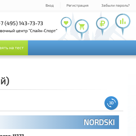
Вход
Регистрация
Забыли пароль?
7 (495) 143-73-73
+7 (495) 978-61-54
+7 (800) 100-19-72
овочный центр "Спайн-Спорт"
зять на тест
зять на тест
й)
NORDSKI
вара:
11373