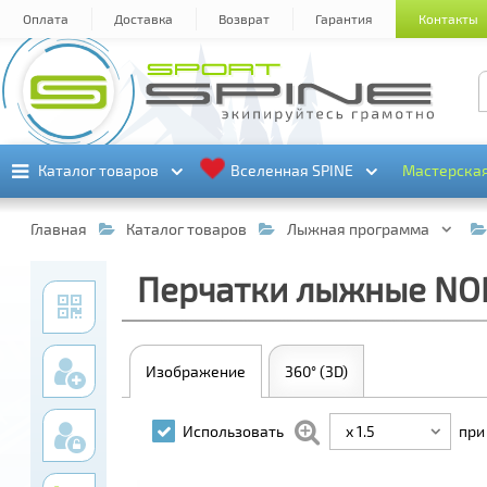
Оплата
Доставка
Возврат
Гарантия
Контакты
Каталог товаров
Каталог товаров
Вселенная SPINE
Вселенная SPINE
Мастерска
Мастерска
Главная
Каталог товаров
Лыжная программа
Перчатки лыжные NOR
Изображение
360° (3D)
x 1.5
Использовать
при