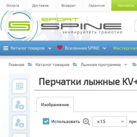
Оплата
Доставка
Возврат
Гарантия
Контакты
Каталог товаров
Каталог товаров
Вселенная SPINE
Вселенная SPINE
Мастерска
Мастерска
Главная
Каталог товаров
Лыжная программа
Перчатки лыжные KV+ 
Изображение
x 1.5
Использовать
при