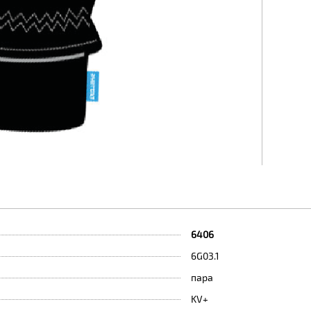
6406
6G03.1
пара
KV+