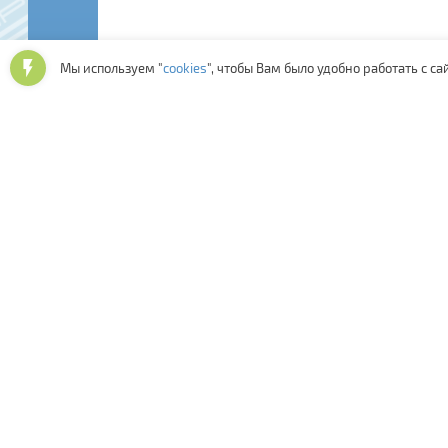
Мы используем "
cookies
", чтобы Вам было удобно работать с са
Последние отзывы:
Скорость обработки
31 июля 2026
31 июля 2026
заказа