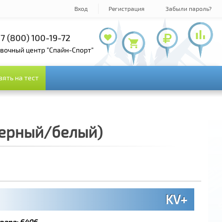
Вход
Регистрация
Забыли пароль?
7 (800) 100-19-72
+7 (495) 143-73-73
овочный центр "Спайн-Спорт"
зять на тест
зять на тест
(черный/белый)
KV+
вара:
6406