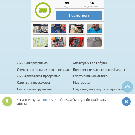
Лыжная программа
Аксессуары для обуви
Обувь спортивная и повседневная
Подарочные карты и сертификаты
Лыжероллерная программа
Спортивная косметика
Одежда и аксессуары
Мастерская
Смазки и инструменты
Средства для ухода за снаряжением
Оптика и шлемы
Фитнес
Мы используем "
cookies
", чтобы Вам было удобно работать с
Сумки, термобаки, чехлы, рюкзаки
Палки для ходьбы
сайтом.
Биатлон
Коньки
Велосипеды
Распродажа
Прокат
Комиссионка
Велоаксессуары