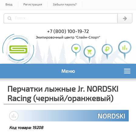
Вход
Регистрация
Забыли пароль?
) 978-61-54
+7 (800) 100-19-72
+7 (495) 1
экипировочный центр "Спайн-Спорт"
Меню
Перчатки лыжные Jr. NORDSKI
Racing (черный/оранжевый)
NORDSKI
Код товара:
19208