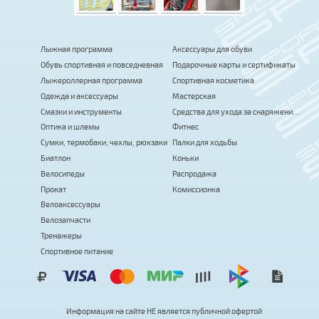
Лыжная программа
Аксессуары для обуви
Обувь спортивная и повседневная
Подарочные карты и сертификаты
Лыжероллерная программа
Спортивная косметика
Одежда и аксессуары
Мастерская
Смазки и инструменты
Средства для ухода за снаряжением
Оптика и шлемы
Фитнес
Сумки, термобаки, чехлы, рюкзаки
Палки для ходьбы
Биатлон
Коньки
Велосипеды
Распродажа
Прокат
Комиссионка
Велоаксессуары
Велозапчасти
Тренажеры
Спортивное питание
Информация на сайте
Н
Е
я
в
л
я
е
т
с
я
публичной офертой