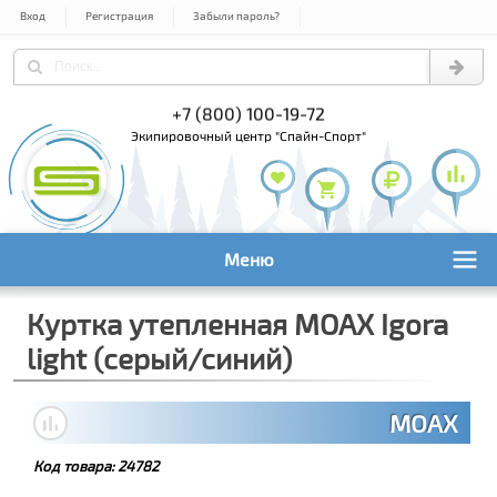
Вход
Регистрация
Забыли пароль?
) 978-61-54
+7 (800) 100-19-72
+7 (495) 1
экипировочный центр "Спайн-Спорт"
Меню
Куртка утепленная MOAX Igora
light (серый/синий)
MOAX
Код товара:
24782