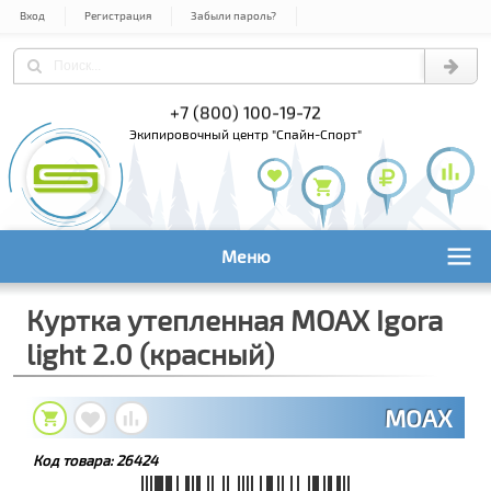
Вход
Регистрация
Забыли пароль?
) 978-61-54
+7 (800) 100-19-72
+7 (495) 1
экипировочный центр "Спайн-Спорт"
Меню
Куртка утепленная MOAX Igora
light 2.0 (красный)
MOAX
Код товара:
26424