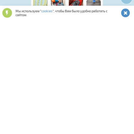
Мы используем "
cookies
", чтобы Вам было удобно работать с
сайтом.
Лыжная программа
Аксессуары для обуви
Обувь спортивная и повседневная
Подарочные карты и сертификаты
Лыжероллерная программа
Спортивная косметика
Одежда и аксессуары
Мастерская
Смазки и инструменты
Средства для ухода за снаряжением
Оптика и шлемы
Фитнес
Сумки, термобаки, чехлы, рюкзаки
Палки для ходьбы
Биатлон
Коньки
Велосипеды
Распродажа
Прокат
Комиссионка
Велоаксессуары
Велозапчасти
Тренажеры
Спортивное питание