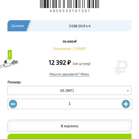
4650533707301
Долями
3 098.00 ₽ x 4
15 490 ₽
Экономия: 3 098 ₽
₽
₽
12 392 ₽
(за штуку)
Нашли дешевле? Жми.
Размер:
XS (INT)
В корзину