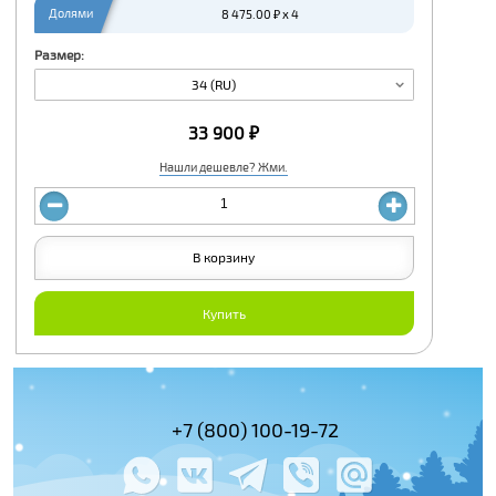
Долями
8 475.00 ₽ x 4
Размер:
34 (RU)
33 900 ₽
Нашли дешевле? Жми.
В корзину
Купить
(495) 978-61-54
+7 (800) 100-19-72
+7 (495) 143-