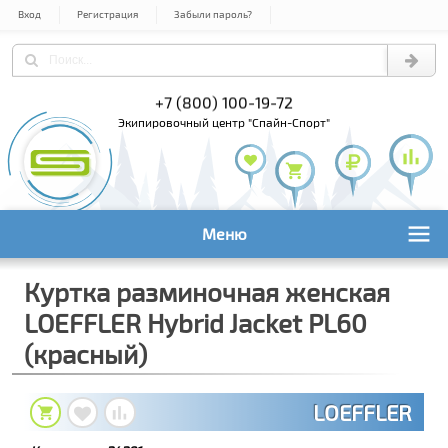
Вход
Регистрация
Забыли пароль?
) 978-61-54
+7 (800) 100-19-72
+7 (495) 1
экипировочный центр "Спайн-Спорт"
Меню
Куртка разминочная женская
LOEFFLER Hybrid Jacket PL60
(красный)
LOEFFLER