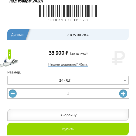
Код товара:
24281
9002973018328
Долями
8 475.00 ₽ x 4
33 900 ₽
₽
₽
(за штуку)
Нашли дешевле? Жми.
Размер:
34 (RU)
В корзину
Купить