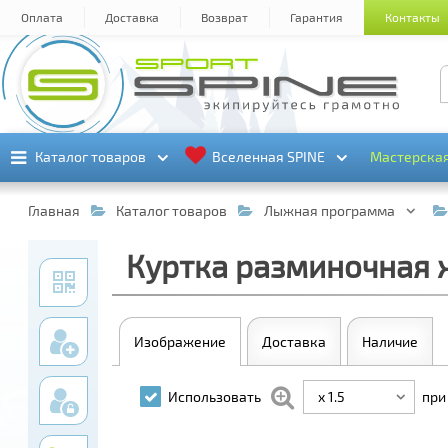
Оплата
Доставка
Возврат
Гарантия
Контакты
Каталог товаров
Каталог товаров
Вселенная SPINE
Вселенная SPINE
Мастерска
Мастерска
Главная
Каталог товаров
Лыжная программа
Куртка разминочная ж
Изображение
Доставка
Наличие
x 1.5
Использовать
при