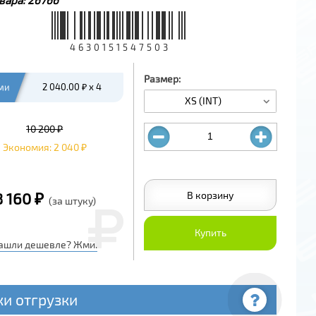
4630151547503
Размер:
ми
2 040.00 ₽ x 4
XS (INT)
10 200 ₽
Экономия: 2 040 ₽
В корзину
8 160 ₽
(за штуку)
Купить
ашли дешевле? Жми.
ки отгрузки