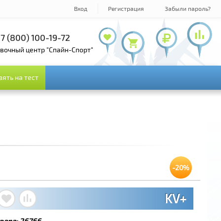
Вход
Регистрация
Забыли пароль?
7 (800) 100-19-72
+7 (495) 143-73-73
овочный центр "Спайн-Спорт"
зять на тест
зять на тест
-20%
KV+
вара:
26766