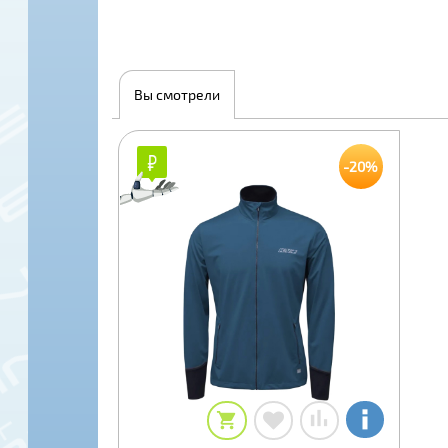
Вы смотрели
₽
₽
-20%