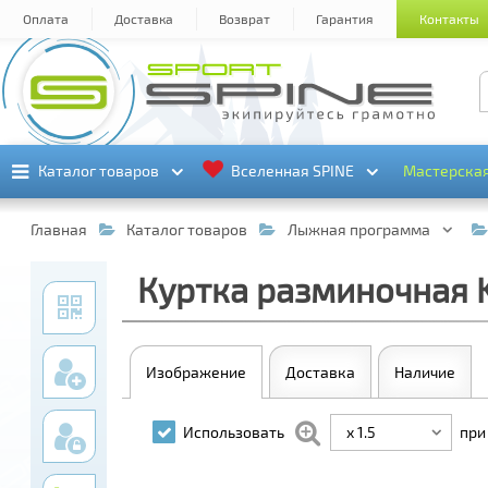
Оплата
Доставка
Возврат
Гарантия
Контакты
Каталог товаров
Каталог товаров
Вселенная SPINE
Вселенная SPINE
Мастерска
Мастерска
Главная
Каталог товаров
Лыжная программа
Куртка разминочная K
Изображение
Доставка
Наличие
x 1.5
Использовать
при