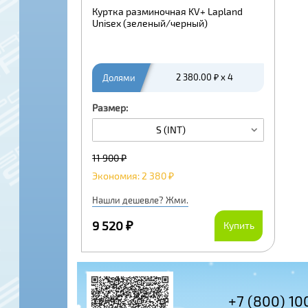
Куртка разминочная KV+ Lapland
Unisex (зеленый/черный)
Долями
2 380.00 ₽ x 4
Размер:
S (INT)
11 900 ₽
Экономия: 2 380 ₽
Нашли дешевле? Жми.
9 520 ₽
Купить
+7 (495) 978-61-54
+7 (800) 10