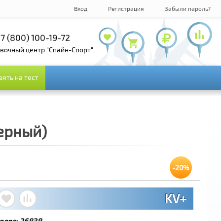
Вход
Регистрация
Забыли пароль?
7 (800) 100-19-72
+7 (495) 143-73-73
овочный центр "Спайн-Спорт"
зять на тест
зять на тест
ерный)
-20%
KV+
вара:
26838