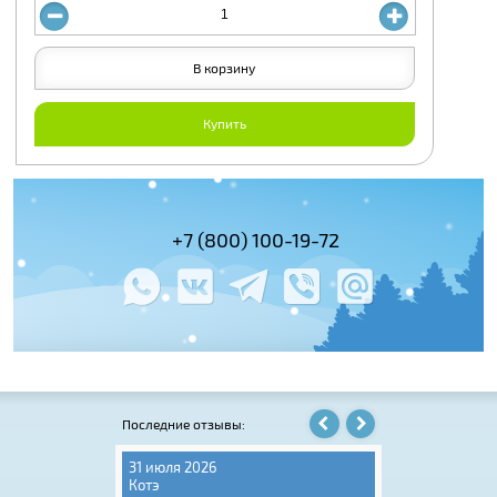
В корзину
Купить
(495) 978-61-54
+7 (800) 100-19-72
+7 (495) 143-
Последние отзывы:
31 июля 2026
06 августа 202
Котэ
Игорь Крюков