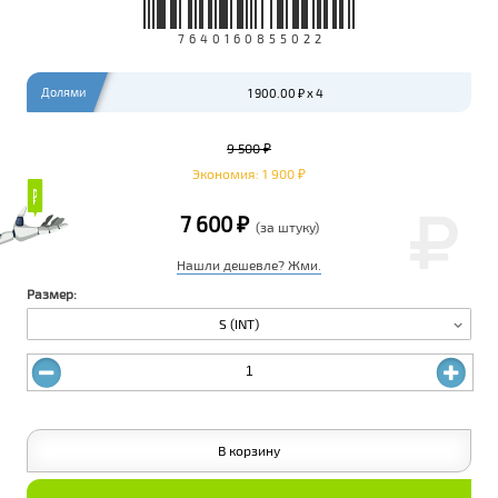
7640160855022
Долями
1 900.00 ₽ x 4
9 500 ₽
Экономия: 1 900 ₽
₽
₽
7 600 ₽
(за штуку)
Нашли дешевле? Жми.
Размер:
S (INT)
В корзину