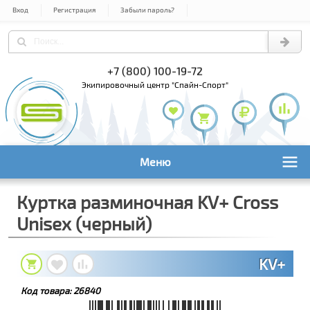
Вход
Регистрация
Забыли пароль?
) 978-61-54
+7 (800) 100-19-72
+7 (495) 1
экипировочный центр "Спайн-Спорт"
Меню
Куртка разминочная KV+ Cross
Unisex (черный)
KV+
Код товара:
26840