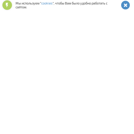
Мы используем "
cookies
", чтобы Вам было удобно работать с
сайтом.
Лыжная программа
Аксессуары для обуви
Обувь спортивная и повседневная
Подарочные карты и сертификаты
Лыжероллерная программа
Спортивная косметика
Одежда и аксессуары
Мастерская
Смазки и инструменты
Средства для ухода за снаряжением
Оптика и шлемы
Фитнес
Сумки, термобаки, чехлы, рюкзаки
Палки для ходьбы
Биатлон
Коньки
Велосипеды
Распродажа
Прокат
Комиссионка
Велоаксессуары
Велозапчасти
Тренажеры
Спортивное питание
Информация на сайте
Н
Е
я
в
л
я
е
т
с
я
публичной офертой