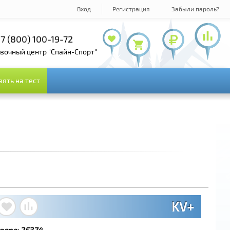
Вход
Регистрация
Забыли пароль?
7 (800) 100-19-72
+7 (495) 143-73-73
овочный центр "Спайн-Спорт"
зять на тест
зять на тест
KV+
вара:
25374