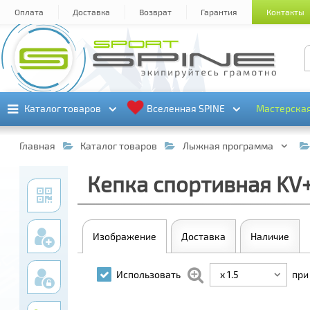
Оплата
Доставка
Возврат
Гарантия
Контакты
Каталог товаров
Каталог товаров
Вселенная SPINE
Вселенная SPINE
Мастерска
Мастерска
Главная
Каталог товаров
Лыжная программа
Кепка спортивная KV+ 
Изображение
Доставка
Наличие
x 1.5
Использовать
при