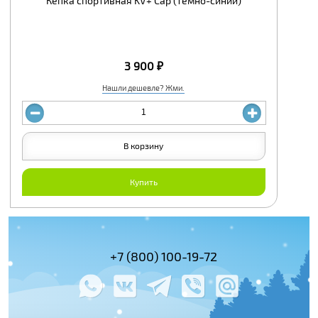
Кепка спортивная KV+ Cap (темно-синий)
3 900 ₽
Нашли дешевле? Жми.
В корзину
Купить
(495) 978-61-54
+7 (800) 100-19-72
+7 (495) 143-