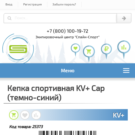
Вход
Регистрация
Забыли пароль?
) 978-61-54
+7 (800) 100-19-72
+7 (495) 1
экипировочный центр "Спайн-Спорт"
Меню
Кепка спортивная KV+ Cap
(темно-синий)
KV+
Код товара:
25373