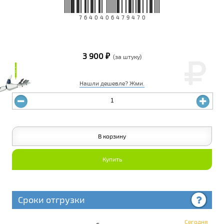
7640406479470
3 900 ₽
(за штуку)
₽
₽
Нашли дешевле? Жми.
В корзину
Купить
Сроки отгрузки
Сегодня