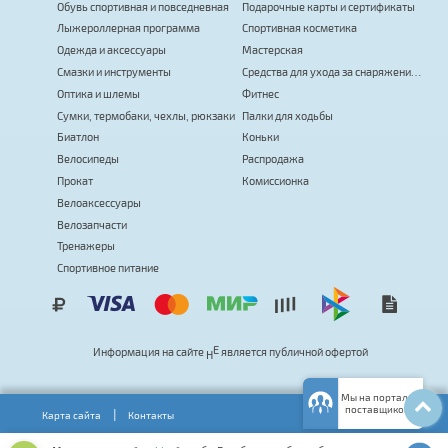
Обувь спортивная и повседневная
Подарочные карты и сертификаты
Лыжероллерная программа
Спортивная косметика
Одежда и аксессуары
Мастерская
Смазки и инструменты
Средства для ухода за снаряжением
Оптика и шлемы
Фитнес
Сумки, термобаки, чехлы, рюкзаки
Палки для ходьбы
Биатлон
Коньки
Велосипеды
Распродажа
Прокат
Комиссионка
Велоаксессуары
Велозапчасти
Тренажеры
Спортивное питание
Информация на сайте
Н
Е
я
в
л
я
е
т
с
я
публичной офертой
Мы на портале
поставщиков
Карта сайта
Контакты