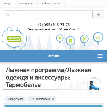
Вход
Регистрация
Забыли пароль?
+7 (495) 143-73-73
+7 (495) 9
+7 (800) 1
экипировочный центр "Спайн-Спорт"
Меню
Лыжная программа/Лыжная
одежда и аксессуары:
Термобелье
Сбросить все
Вид:
Термобелье