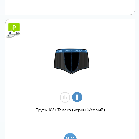
₽
₽
Трусы KV+ Tenero (черный/серый)