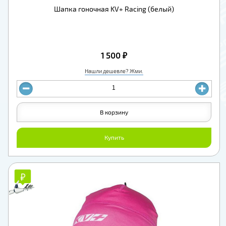
Шапка гоночная KV+ Racing (белый)
1 500 ₽
Нашли дешевле? Жми.
В корзину
Купить
₽
₽