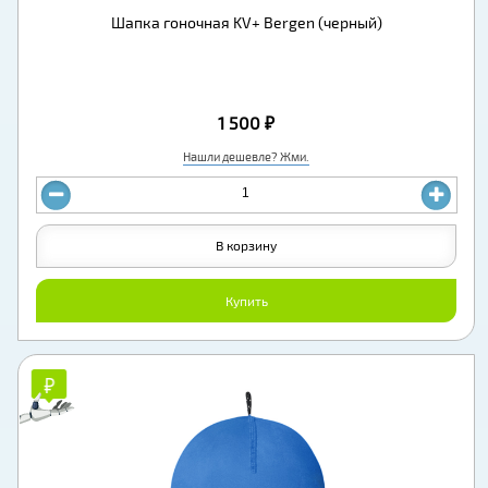
Шапка гоночная KV+ Bergen (черный)
1 500 ₽
Нашли дешевле? Жми.
В корзину
Купить
₽
₽