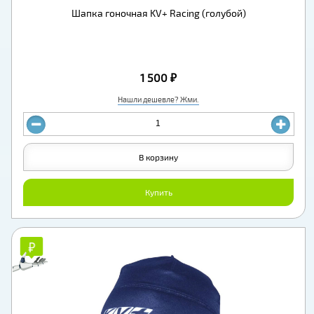
Шапка гоночная KV+ Racing (голубой)
1 500 ₽
Нашли дешевле? Жми.
В корзину
Купить
₽
₽