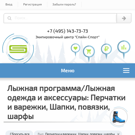
Вход
Регистрация
Забыли пароль?
+7 (495) 143-73-73
+7 (495) 9
+7 (800) 1
экипировочный центр "Спайн-Спорт"
Меню
Лыжная программа/Лыжная
одежда и аксессуары: Перчатки
и варежки, Шапки, повязки,
шарфы
Сбросить все
Вид:
Перчатки и варежки
Шапки, повязки, шарфы