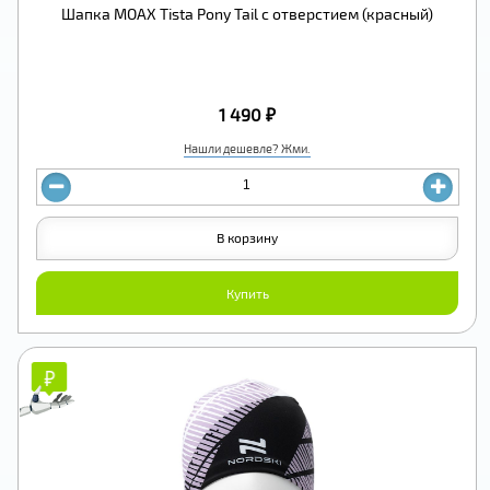
Шапка MOAX Tista Pony Tail с отверстием (красный)
1 490 ₽
Нашли дешевле? Жми.
В корзину
Купить
₽
₽