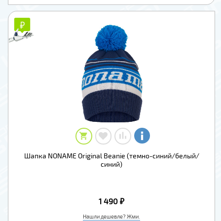
₽
₽
Шапка NONAME Original Beanie (темно-синий/белый/
синий)
1 490 ₽
Нашли дешевле? Жми.