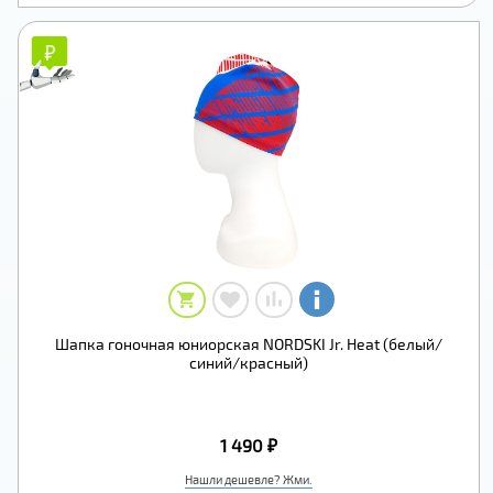
₽
₽
Шапка гоночная юниорская NORDSKI Jr. Heat (белый/
синий/красный)
1 490 ₽
Нашли дешевле? Жми.