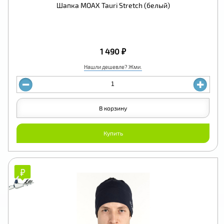
Шапка MOAX Tauri Stretch (белый)
1 490 ₽
Нашли дешевле? Жми.
В корзину
Купить
₽
₽