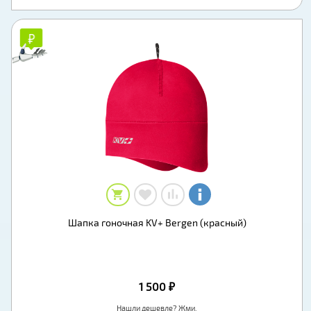
₽
₽
Шапка гоночная KV+ Bergen (красный)
1 500 ₽
Нашли дешевле? Жми.