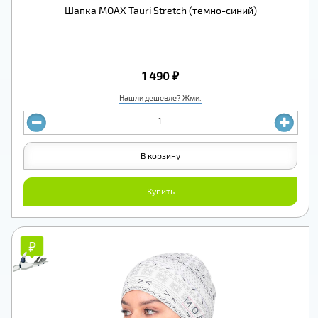
Шапка MOAX Tauri Stretch (темно-синий)
1 490 ₽
Нашли дешевле? Жми.
В корзину
Купить
₽
₽