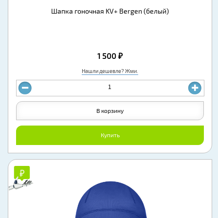
Шапка гоночная KV+ Bergen (белый)
1 500 ₽
Нашли дешевле? Жми.
В корзину
Купить
₽
₽