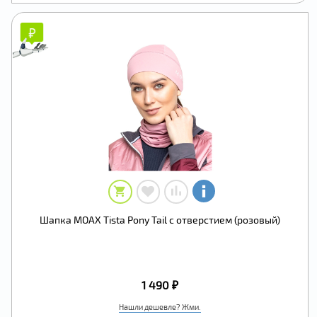
₽
₽
Шапка MOAX Tista Pony Tail с отверстием (розовый)
1 490 ₽
Нашли дешевле? Жми.