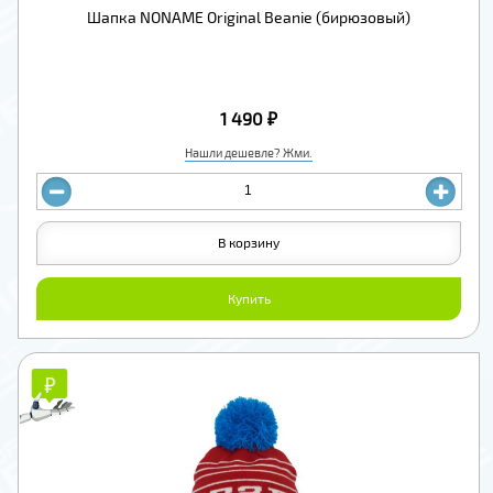
Шапка NONAME Original Beanie (бирюзовый)
1 490 ₽
Нашли дешевле? Жми.
В корзину
Купить
₽
₽