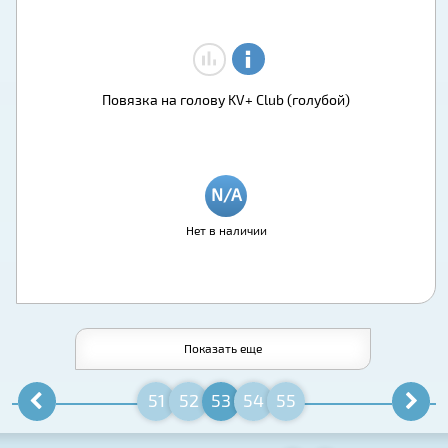
Повязка на голову KV+ Club (голубой)
Нет в наличии
Показать еще
51
52
53
54
55