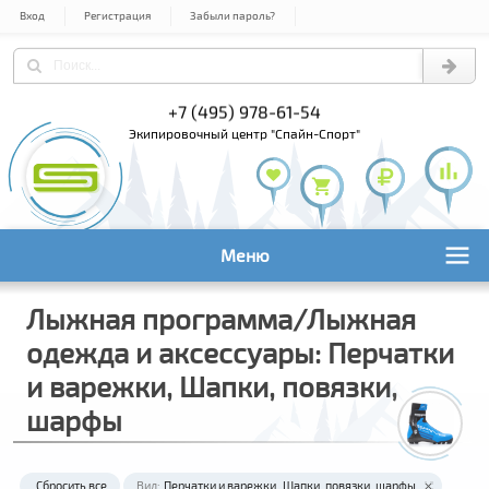
Вход
Регистрация
Забыли пароль?
+7 (495) 978-61-54
+7 (800) 1
+7 (495) 1
экипировочный центр "Спайн-Спорт"
Меню
Лыжная программа/Лыжная
одежда и аксессуары: Перчатки
и варежки, Шапки, повязки,
шарфы
Сбросить все
Вид:
Перчатки и варежки
Шапки, повязки, шарфы