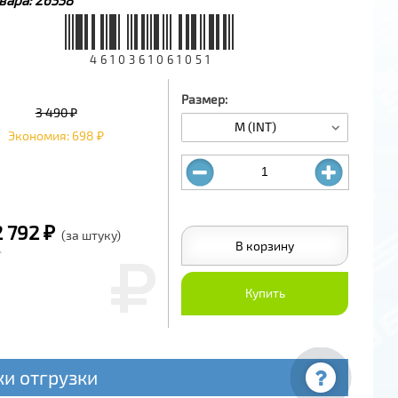
4610361061051
Размер:
3 490 ₽
M (INT)
Экономия: 698 ₽
2 792 ₽
(за штуку)
В корзину
Купить
ки отгрузки