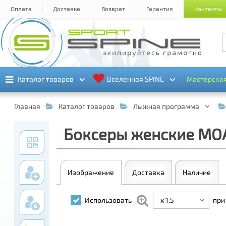
Оплата
Доставка
Возврат
Гарантия
Контакты
Каталог товаров
Каталог товаров
Вселенная SPINE
Вселенная SPINE
Мастерска
Мастерска
Главная
Каталог товаров
Лыжная программа
Боксеры женские MOA
Изображение
Доставка
Наличие
x 1.5
Использовать
при