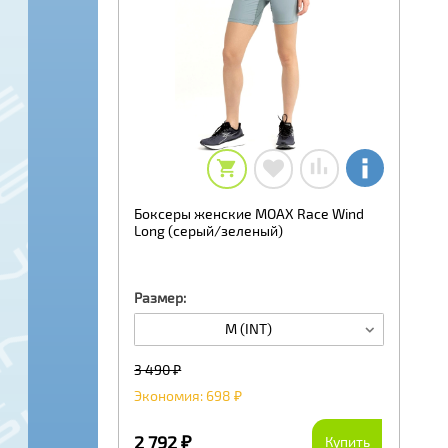
Боксеры женские MOAX Race Wind
Long (серый/зеленый)
Размер:
M (INT)
3 490 ₽
Экономия: 698 ₽
2 792 ₽
Купить