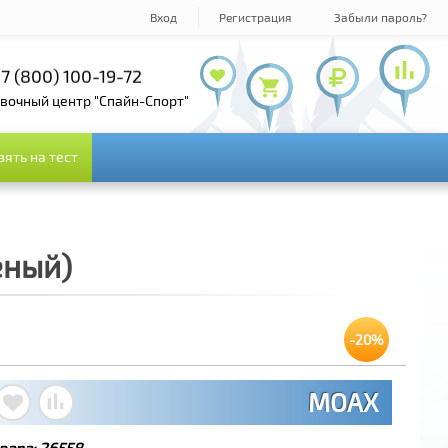
Вход
Регистрация
Забыли пароль?
7 (800) 100-19-72
+7 (495) 143-73-73
овочный центр "Спайн-Спорт"
зять на тест
зять на тест
еный)
-20%
MOAX
вара:
26558