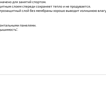
начено для занятий спортом.
щитным слоем спереди сохраняет тепло и не продувается.
етрозащитный слой без мембраны хорошо выводит излишнюю влагу 
ронтальными панелями.
дышимость".