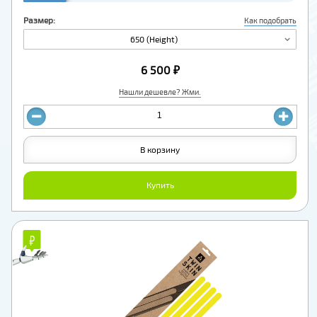
Размер:
Как подобрать
650 (Height)
6 500 ₽
Нашли дешевле? Жми.
В корзину
Купить
₽
₽