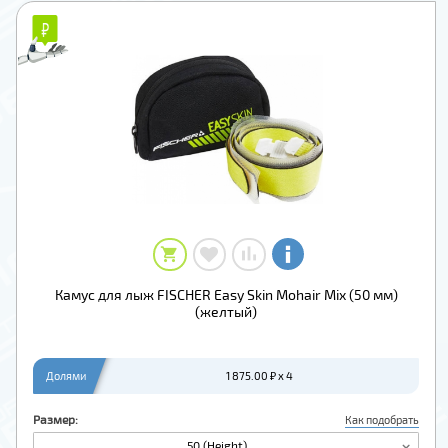
₽
₽
Камус для лыж FISCHER Easy Skin Mohair Mix (50 мм)
(желтый)
Долями
1 875.00 ₽ x 4
Размер:
Как подобрать
50 (Height)