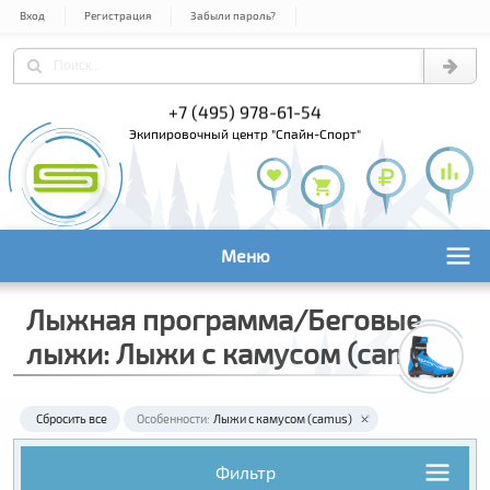
Вход
Регистрация
Забыли пароль?
+7 (495) 978-61-54
+7 (800) 1
+7 (495) 1
экипировочный центр "Спайн-Спорт"
Меню
Лыжная программа/Беговые
лыжи: Лыжи с камусом (camus)
Сбросить все
Особенности:
Лыжи с камусом (camus)
Фильтр