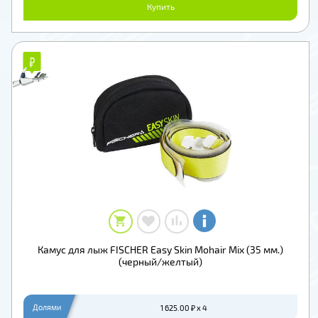
Купить
₽
₽
Камус для лыж FISCHER Easy Skin Mohair Mix (35 мм.)
(черный/желтый)
Долями
1 625.00 ₽ x 4