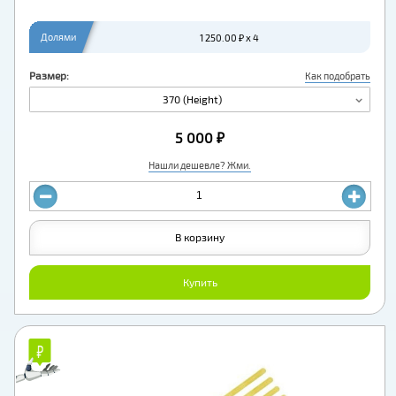
Долями
1 250.00 ₽ x 4
Размер:
Как подобрать
370 (Height)
5 000 ₽
Нашли дешевле? Жми.
В корзину
Купить
₽
₽