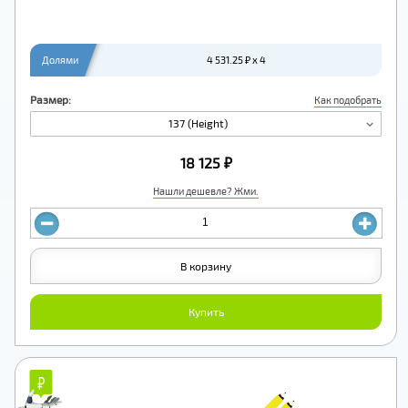
Долями
4 531.25 ₽ x 4
Размер:
Как подобрать
137 (Height)
18 125 ₽
Нашли дешевле? Жми.
В корзину
Купить
₽
₽