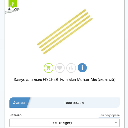
₽
₽
Камус для лыж FISCHER Twin Skin Mohair Mix (желтый)
Долями
1 000.00 ₽ x 4
Размер:
Как подобрать
330 (Height)