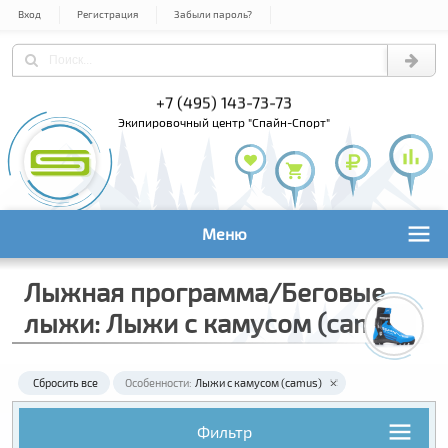
Вход
Регистрация
Забыли пароль?
+7 (495) 143-73-73
+7 (495) 9
+7 (800) 1
экипировочный центр "Спайн-Спорт"
Меню
Лыжная программа/Беговые
лыжи: Лыжи с камусом (camus)
Сбросить все
Особенности:
Лыжи с камусом (camus)
Фильтр