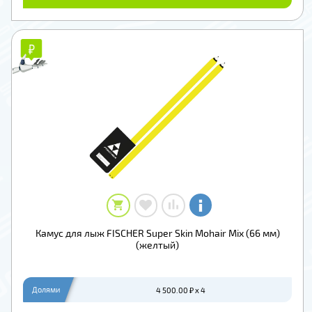
₽
₽
Камус для лыж FISCHER Super Skin Mohair Mix (66 мм)
(желтый)
Долями
4 500.00 ₽ x 4