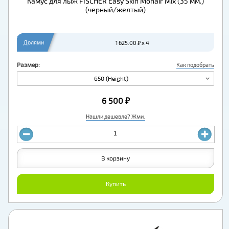
Камус для лыж FISCHER Easy Skin Mohair Mix (35 мм.)
(черный/желтый)
Долями
1 625.00 ₽ x 4
Размер:
Как подобрать
650 (Height)
6 500 ₽
Нашли дешевле? Жми.
В корзину
Купить