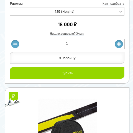
Размер:
Как подобрать
159 (Height)
18 000 ₽
Нашли дешевле? Жми.
В корзину
Купить
₽
₽