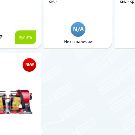
см.)
см.) (к
₽
Купить
Нет в наличии
NEW