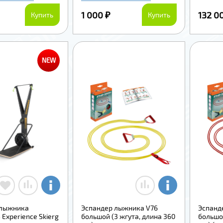
1 000 ₽
132 0
Купить
Купить
NEW
 лыжника
Эспандер лыжника V76
Эспанд
Experience Skierg
большой (3 жгута, длина 360
большой