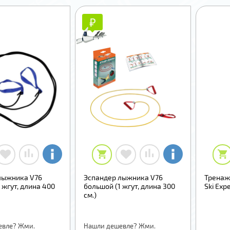
₽
₽
лыжника V76
Эспандер лыжника V76
Тренаж
 жгут, длина 400
большой (1 жгут, длина 300
Ski Exp
см.)
евле? Жми.
Нашли дешевле? Жми.