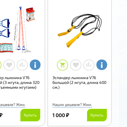
ер лыжника V76
Эспандер лыжника V76
 (3 жгута, длина 320
большой (2 жгута, длина 400
 съемными жгутами)
см.)
дешевле? Жми.
Нашли дешевле? Жми.
 ₽
1 000 ₽
Купить
Купить