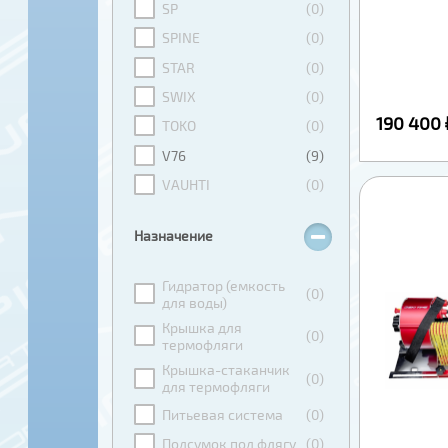
SP
(0)
SPINE
(0)
STAR
(0)
SWIX
(0)
190 400 
TOKO
(0)
V76
(9)
VAUHTI
(0)
Назначение
Гидратор (емкость
(0)
для воды)
Крышка для
(0)
термофляги
Крышка-стаканчик
(0)
для термофляги
Питьевая система
(0)
Подсумок под флягу
(0)