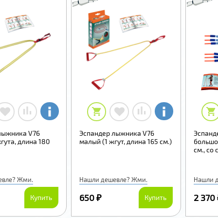
лыжника V76
Эспандер лыжника V76
Эспанд
гута, длина 180
малый (1 жгут, длина 165 см.)
большой
см., со
евле? Жми.
Нашли дешевле? Жми.
Нашли 
650 ₽
2 370
Купить
Купить