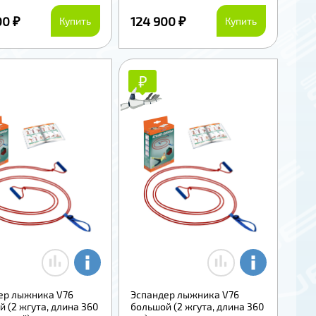
00 ₽
124 900 ₽
Купить
Купить
₽
₽
ер лыжника V76
Эспандер лыжника V76
 (2 жгута, длина 360
большой (2 жгута, длина 360