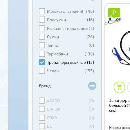
₽
₽
Манжеты (стяжки)
(45)
Подсумки
(16)
Рюкзак с гидратором
(3)
Сумки
(26)
Тейпы
(6)
Термобаки
(130)
Тренажеры лыжные
(13)
Чехлы
(155)
Бренд
Эспандер 
4KAAD
(0)
большой (1
BIVIUM
(0)
см.)
COXA
(0)
DE
(0)
Нашли деш