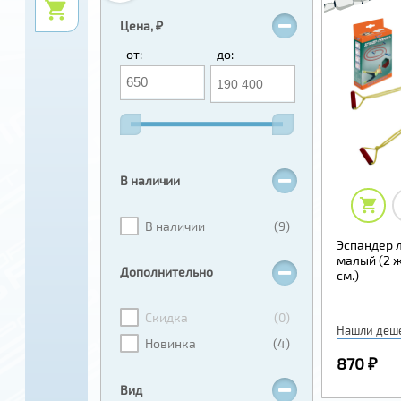
Цена, ₽
от:
до:
В наличии
В наличии
(9)
Эспандер 
малый (2 ж
Дополнительно
см.)
Скидка
(0)
Нашли деш
Новинка
(4)
870 ₽
Вид