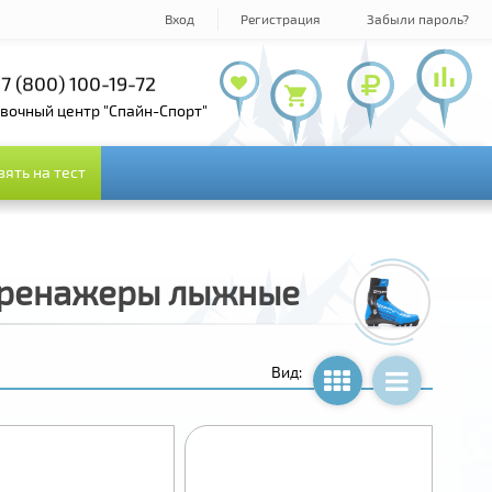
Вход
Регистрация
Забыли пароль?
7 (800) 100-19-72
+7 (495) 978-61-54
+7 (495) 143-73-73
овочный центр "Спайн-Спорт"
зять на тест
зять на тест
Тренажеры лыжные
Вид: