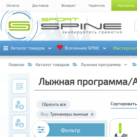
Оплата
Доставка
Возврат
Гарантия
Контакты
Каталог товаров
Каталог товаров
Вселенная SPINE
Вселенная SPINE
Мастерска
Мастерска
Главная
Каталог товаров
Лыжная программа
Лыжная программа/А
Сортировать
Сбросить все
Вид:
Тренажеры лыжные
₽
₽
Фильтр