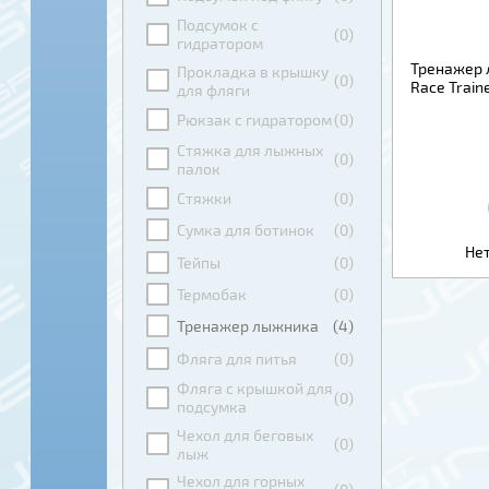
Подсумок с
(0)
гидратором
Тренажер 
Прокладка в крышку
(0)
Race Train
для фляги
Рюкзак с гидратором
(0)
Стяжка для лыжных
(0)
палок
Стяжки
(0)
Сумка для ботинок
(0)
Нет
Тейпы
(0)
Термобак
(0)
Тренажер лыжника
(4)
Фляга для питья
(0)
Фляга с крышкой для
(0)
подсумка
Чехол для беговых
(0)
лыж
Чехол для горных