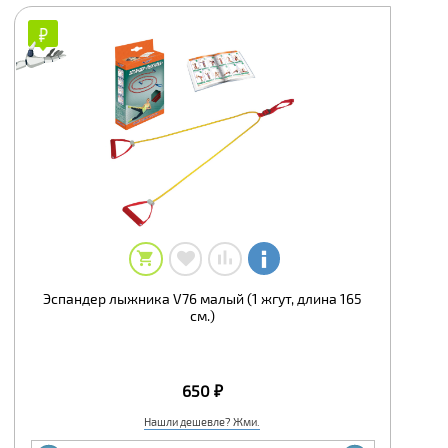
₽
₽
Эспандер лыжника V76 малый (1 жгут, длина 165
см.)
650 ₽
Нашли дешевле? Жми.