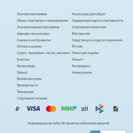
Лыжная программа
Аксессуары для обуви
Обувь спортивная и повседневная
Подарочные карты и сертификаты
Лыжероллерная программа
Спортивная косметика
Одежда и аксессуары
Мастерская
Смазки и инструменты
Средства для ухода за снаряжением
Оптика и шлемы
Фитнес
Сумки, термобаки, чехлы, рюкзаки
Палки для ходьбы
Биатлон
Коньки
Велосипеды
Распродажа
Прокат
Комиссионка
Велоаксессуары
Велозапчасти
Тренажеры
Спортивное питание
Информация на сайте
Н
Е
я
в
л
я
е
т
с
я
публичной офертой