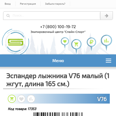
Вход
Регистрация
Забыли пароль?
) 978-61-54
+7 (800) 100-19-72
+7 (495) 1
экипировочный центр "Спайн-Спорт"
Меню
Эспандер лыжника V76 малый (1
жгут, длина 165 см.)
V76
Код товара:
17353