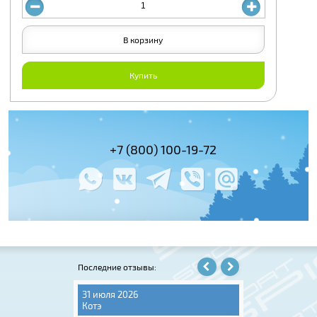
В корзину
Купить
(495) 978-61-54
+7 (800) 100-19-72
+7 (495) 143-
Последние отзывы:
31 июля 2026
06 августа 202
Котэ
Игорь Крюков