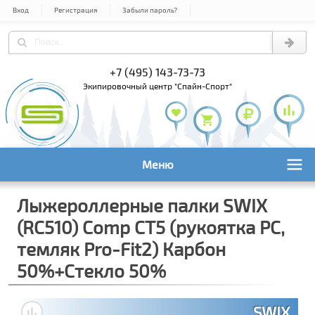
Вход
Регистрация
Забыли пароль?
+7 (495) 143-73-73
+7 (495) 9
+7 (800) 1
экипировочный центр "Спайн-Спорт"
Меню
Лыжероллерные палки SWIX
(RC510) Comp CT5 (рукоятка PC,
темляк Pro-Fit2) Карбон
50%+Стекло 50%
SWIX