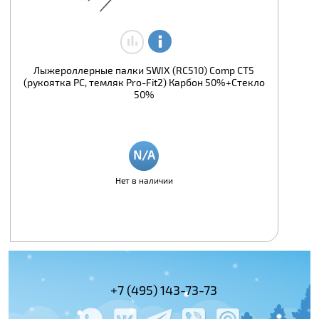
Лыжероллерные палки SWIX (RC510) Comp CT5
(рукоятка PC, темляк Pro-Fit2) Карбон 50%+Стекло
50%
Нет в наличии
+7 (495) 143-73-73
+7 (495) 978-
+7 (800) 100-