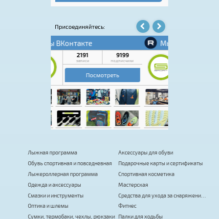
 надписью
экипировка, этот м
посетить.
Присоединяйтесь:
Лыжная программа
Аксессуары для обуви
Обувь спортивная и повседневная
Подарочные карты и сертификаты
Лыжероллерная программа
Спортивная косметика
Одежда и аксессуары
Мастерская
Смазки и инструменты
Средства для ухода за снаряжением
Оптика и шлемы
Фитнес
Сумки, термобаки, чехлы, рюкзаки
Палки для ходьбы