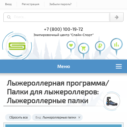
Вход
Регистрация
Забыли пароль?
 978-61-54
+7 (800) 100-19-72
+7 (495) 1
экипировочный центр "Спайн-Спорт"
Меню
Лыжероллерная программа/
Палки для лыжероллеров:
Лыжероллерные палки
Сбросить все
Вид:
Лыжероллерные палки