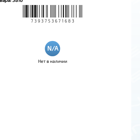
7393753671683
Нет в наличии