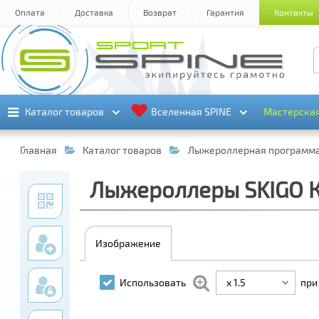
Оплата
Доставка
Возврат
Гарантия
Контакты
Каталог товаров
Каталог товаров
Вселенная SPINE
Вселенная SPINE
Мастерска
Мастерска
Главная
Каталог товаров
Лыжероллерная программ
Лыжероллеры SKIGO Кл
Изображение
x 1.5
Использовать
при