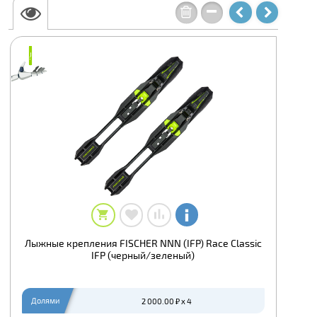
₽
₽
Лыжные крепления FISCHER NNN (IFP) Race Classic
IFP (черный/зеленый)
Долями
2 000.00 ₽ x 4