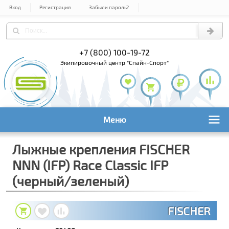
Вход
Регистрация
Забыли пароль?
) 978-61-54
+7 (800) 100-19-72
+7 (495) 1
экипировочный центр "Спайн-Спорт"
Меню
Лыжные крепления FISCHER
NNN (IFP) Race Classic IFP
(черный/зеленый)
FISCHER