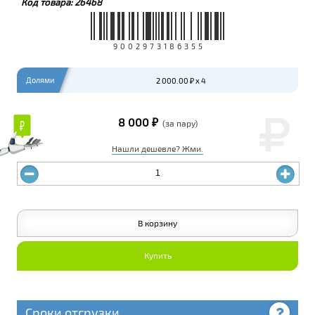
Код товара:
26468
9002973186355
Долями
2 000.00 ₽ x 4
8 000 ₽
₽
₽
(за пару)
Нашли дешевле? Жми.
В корзину
Купить
Сроки отгрузки