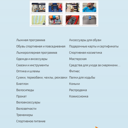
Лыжная программа
Аксессуары для обуви
Обувь спортивная и повседневная
Подарочные карты и сертификаты
Лыжероллерная программа
Спортивная косметика
Одежда и аксессуары
Мастерская
Смазки и инструменты
Средства для ухода за снаряжением
Оптика и шлемы
Фитнес
Сумки, термобаки, чехлы, рюкзаки
Палки для ходьбы
Биатлон
Коньки
Велосипеды
Распродажа
Прокат
Комиссионка
Велоаксессуары
Велозапчасти
Тренажеры
Спортивное питание