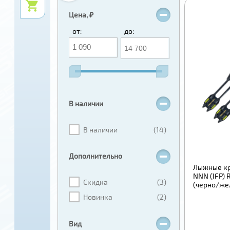
Цена, ₽
от:
до:
В наличии
В наличии
(14)
Дополнительно
Лыжные кр
NNN (IFP) 
Скидка
(3)
(черно/же
Новинка
(2)
Вид