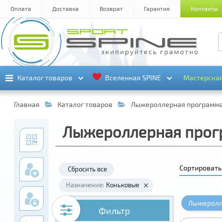
Оплата
Доставка
Возврат
Гарантия
Контакты
Каталог товаров
Каталог товаров
Вселенная SPINE
Вселенная SPINE
Мастерска
Мастерска
Главная
Каталог товаров
Лыжероллерная программ
Лыжероллерная прог
Сортировать
Сбросить все
Назначение:
Коньковые
Лыжеролл
Фильтр