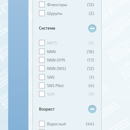
Флексоры
(12)
Шурупы
(2)
Система
NN75
(0)
NNN
(18)
NNN (IFP)
(17)
NNN (NIS)
(12)
SNS
(1)
SNS Pilot
(4)
Soft
(0)
Возраст
Взрослый
(44)