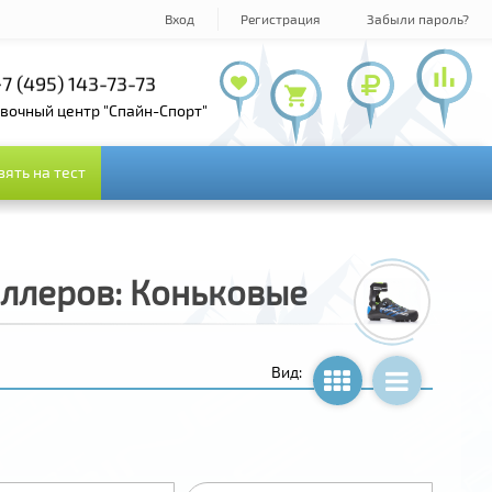
Вход
Регистрация
Забыли пароль?
7 (495) 143-73-73
+7 (495) 978-61-54
овочный центр "Спайн-Спорт"
зять на тест
зять на тест
ллеров: Коньковые
Вид: