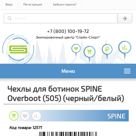
Вход
Регистрация
Забыли пароль?
) 978-61-54
+7 (800) 100-19-72
+7 (495) 1
экипировочный центр "Спайн-Спорт"
Меню
Чехлы для ботинок SPINE
Overboot (505) (черный/белый)
SPINE
Код товара:
12571