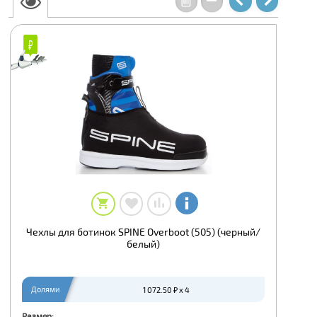
₽
₽
Чехлы для ботинок SPINE Overboot (505) (черный/
белый)
Долями
1 072.50 ₽ x 4
Размер: