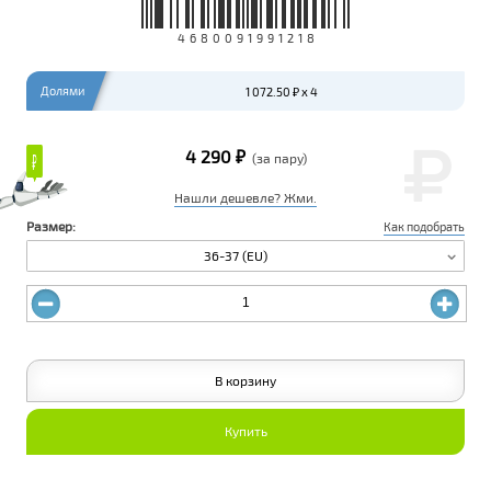
4680091991218
Долями
1 072.50 ₽ x 4
4 290 ₽
₽
₽
(за пару)
Нашли дешевле? Жми.
Размер:
Как подобрать
36-37 (EU)
В корзину
Купить