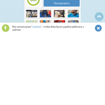
Мы используем "
cookies
", чтобы Вам было удобно работать с
сайтом.
Лыжная программа
Аксессуары для обуви
Обувь спортивная и повседневная
Подарочные карты и сертификаты
Лыжероллерная программа
Спортивная косметика
Одежда и аксессуары
Мастерская
Смазки и инструменты
Средства для ухода за снаряжением
Оптика и шлемы
Фитнес
Сумки, термобаки, чехлы, рюкзаки
Палки для ходьбы
Биатлон
Коньки
Велосипеды
Распродажа
Прокат
Комиссионка
Велоаксессуары
Велозапчасти
Тренажеры