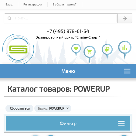
Вход
Регистрация
Забыли пароль?
+7 (495) 978-61-54
+7 (800) 1
+7 (495) 1
экипировочный центр "Спайн-Спорт"
Меню
Каталог товаров: POWERUP
Сбросить все
Бренд:
POWERUP
Фильтр