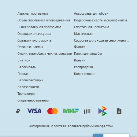
Лыжная программа
Аксессуары для обуви
Обувь спортивная и повседневная
Подарочные карты и сертификаты
Лыжероллерная программа
Спортивная косметика
Одежда и аксессуары
Мастерская
Смазки и инструменты
Средства для ухода за снаряжением
Оптика и шлемы
Фитнес
Сумки, термобаки, чехлы, рюкзаки
Палки для ходьбы
Биатлон
Коньки
Велосипеды
Распродажа
Прокат
Комиссионка
Велоаксессуары
Велозапчасти
Тренажеры
Спортивное питание
с
Информация на сайте
Н
Е
я
в
л
я
е
т
публичной офертой
я