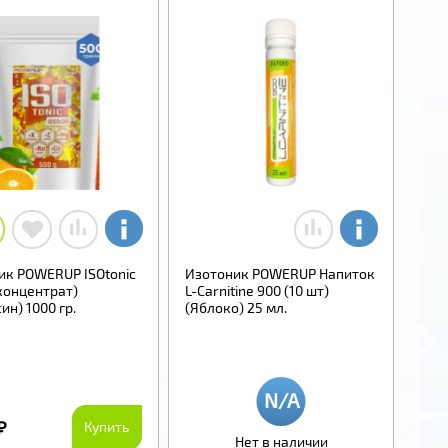
ик POWERUP ISOtonic
Изотоник POWERUP Напиток
концентрат)
L-Carnitine 900 (10 шт)
ин) 1000 гр.
(Яблоко) 25 мл.
₽
Купить
Нет в наличии