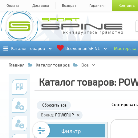
Оплата
Доставка
Возврат
Гарантия
Контакты
Каталог товаров
Каталог товаров
Вселенная SPINE
Вселенная SPINE
Мастерска
Мастерска
Главная
Каталог товаров
Все
Каталог товаров: PO
Сортировать
Сбросить все
Бренд:
POWERUP
Фильтр