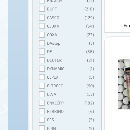
BRADOS
(21)
BUFF
(218)
CASCO
(129)
Нет
CLUXX
(54)
COXA
(23)
DAstep
(7)
DE
(58)
DEUTER
(21)
DYNAMIC
(1)
ELPEX
(5)
ELTRECO
(90)
ELVA
(37)
ENKLEPP
(182)
FERRINO
(4)
FFS
(5)
FIRN
(9)