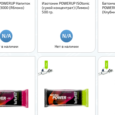
POWERUP Напиток
Изотоник POWERUP ISOtonic
Батонч
e 3000 (Яблоко)
(сухой концентрат) (Лимон)
POWERU
500 гр.
(Клубни
 в наличии
Нет в наличии
₽
₽
₽
₽