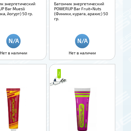
ик энергетический
Батончик энергетический
P Bar Muesli
POWERUP Bar Fruit+Nuts
ка, йогурт) 50 гр.
(Финики, курага, арахис) 50
гр.
Нет в наличии
Нет в наличии
₽
₽