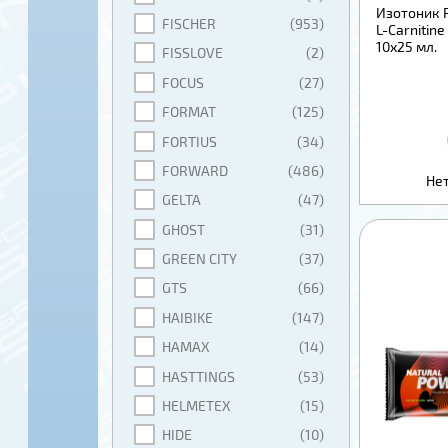
Изотоник 
FISCHER
(953)
L-Carnitin
10х25 мл.
FISSLOVE
(2)
FOCUS
(27)
FORMAT
(125)
FORTIUS
(34)
FORWARD
(486)
Нет
GELTA
(47)
GHOST
(31)
GREEN CITY
(37)
GTS
(66)
HAIBIKE
(147)
HAMAX
(14)
HASTTINGS
(53)
HELMETEX
(15)
HIDE
(10)