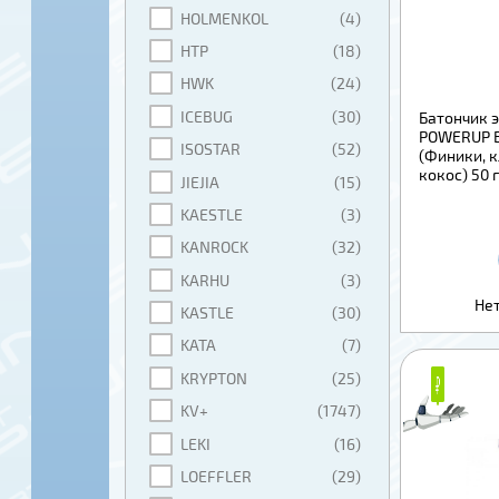
HOLMENKOL
(4)
HTP
(18)
HWK
(24)
ICEBUG
(30)
Батончик 
POWERUP B
ISOSTAR
(52)
(Финики, к
кокос) 50 г
JIEJIA
(15)
KAESTLE
(3)
KANROCK
(32)
KARHU
(3)
Нет
KASTLE
(30)
KATA
(7)
KRYPTON
(25)
₽
₽
KV+
(1747)
LEKI
(16)
LOEFFLER
(29)