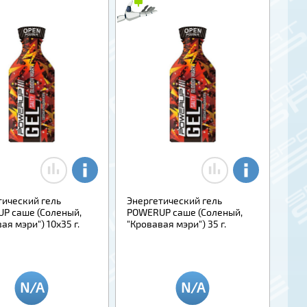
тический гель
Энергетический гель
P саше (Соленый,
POWERUP саше (Соленый,
ая мэри") 10x35 г.
"Кровавая мэри") 35 г.