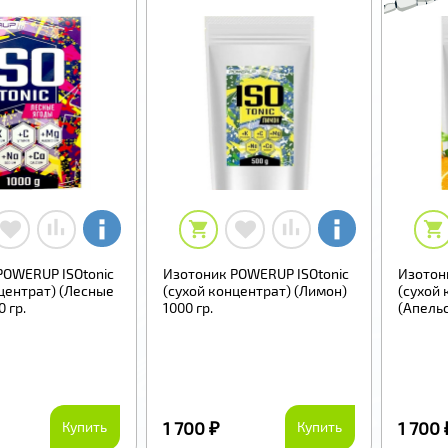
POWERUP ISOtonic
Изотоник POWERUP ISOtonic
Изотон
центрат) (Лесные
(сухой концентрат) (Лимон)
(сухой 
 гр.
1000 гр.
(Апельс
1 700 ₽
1 700 
Купить
Купить