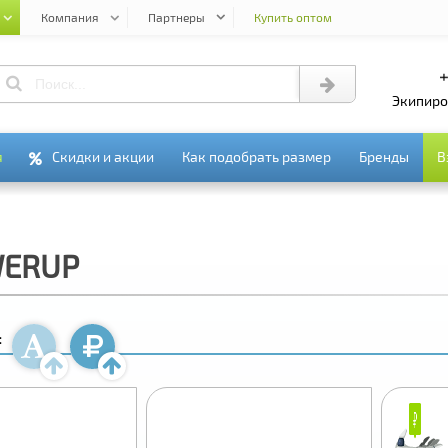
Компания
Партнеры
Купить оптом
+
экипир
я
я
Скидки и акции
Скидки и акции
Как подобрать размер
Как подобрать размер
Бренды
Бренды
В
В
WERUP
:
₽
₽