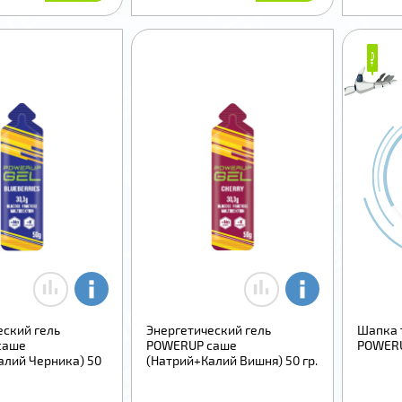
₽
₽
еский гель
Энергетический гель
Шапка 
саше
POWERUP саше
POWERU
алий Черника) 50
(Натрий+Калий Вишня) 50 гр.