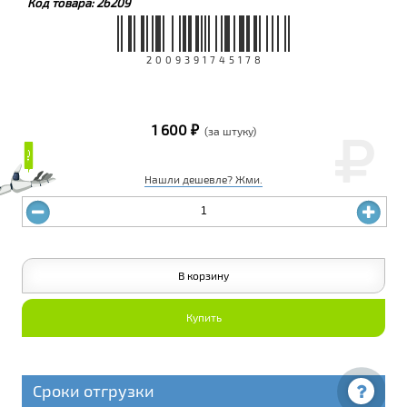
Код товара:
26209
2009391745178
1 600 ₽
(за штуку)
₽
₽
Нашли дешевле? Жми.
В корзину
Купить
Сроки отгрузки