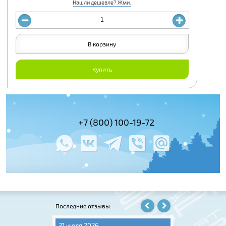
Нашли дешевле? Жми.
В корзину
Купить
(495) 978-61-54
+7 (800) 100-19-72
+7 (495) 143-
Последние отзывы:
31 июля 2026
06 августа 202