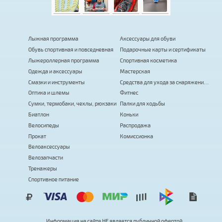
Лыжная программа
Аксессуары для обуви
Обувь спортивная и повседневная
Подарочные карты и сертификаты
Лыжероллерная программа
Спортивная косметика
Одежда и аксессуары
Мастерская
Смазки и инструменты
Средства для ухода за снаряжением
Оптика и шлемы
Фитнес
Сумки, термобаки, чехлы, рюкзаки
Палки для ходьбы
Биатлон
Коньки
Велосипеды
Распродажа
Прокат
Комиссионка
Велоаксессуары
Велозапчасти
Тренажеры
Спортивное питание
Информация на сайте
Н
Е
я
в
л
я
е
т
с
я
публичной офертой