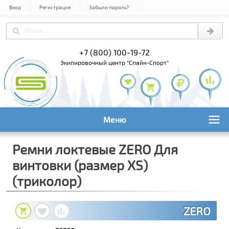
Вход
Регистрация
Забыли пароль?
) 978-61-54
+7 (800) 100-19-72
+7 (495) 1
экипировочный центр "Спайн-Спорт"
Меню
Ремни локтевые ZERO Для
винтовки (размер XS)
(триколор)
ZERO