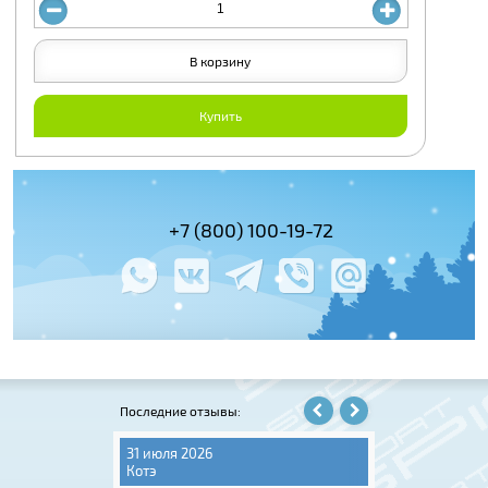
В корзину
Купить
(495) 978-61-54
+7 (800) 100-19-72
+7 (495) 143-
Последние отзывы:
31 июля 2026
06 августа 202
Котэ
Игорь Крюков