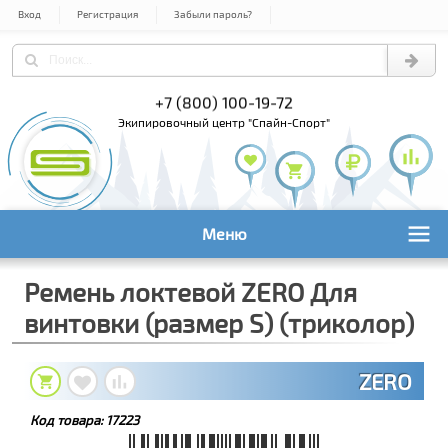
Вход
Регистрация
Забыли пароль?
) 978-61-54
+7 (800) 100-19-72
+7 (495) 1
экипировочный центр "Спайн-Спорт"
Меню
Ремень локтевой ZERO Для
винтовки (размер S) (триколор)
ZERO
Код товара:
17223