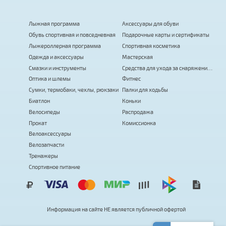
Лыжная программа
Аксессуары для обуви
Обувь спортивная и повседневная
Подарочные карты и сертификаты
Лыжероллерная программа
Спортивная косметика
Одежда и аксессуары
Мастерская
Смазки и инструменты
Средства для ухода за снаряжением
Оптика и шлемы
Фитнес
Сумки, термобаки, чехлы, рюкзаки
Палки для ходьбы
Биатлон
Коньки
Велосипеды
Распродажа
Прокат
Комиссионка
Велоаксессуары
Велозапчасти
Тренажеры
Спортивное питание
Информация на сайте
Н
Е
я
в
л
я
е
т
с
я
публичной офертой