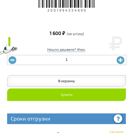
2001994554690
1 600 ₽
(за штуку)
₽
₽
Нашли дешевле? Жми.
В корзину
Купить
Сроки отгрузки
Сегодня