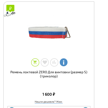
₽
₽
Ремень локтевой ZERO Для винтовки (размер S)
(триколор)
1 600 ₽
Нашли дешевле? Жми.